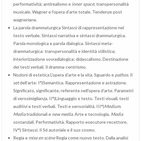
performatività; antirealismo e
inner space
; transpersonalità
musicale. Wagner e l'opera d'arte totale. Tendenze post
wagneriane.
La parola drammaturgica Sintassi di rappresentazione nel
testo verbale. Sintassi narrativa e sintassi drammaturgica.
Parola monologica e parola dialogica. Sintassi meta-
drammaturgica: transpersonalità e identità stilistica;
interiorizzazione sovradialogica; didascalismo. Destinazione
dei testi verbali. Il dramma-centrismo.
Nozioni di estetica L'opera d'arte e la vita. Sguardo e
pathos
. Il
set
dell'arte: I°)Semantica. Rappresentazione e astrazione.
Significato, significante, referente nell'opera d'arte. Parametri
di verosimiglianza. II°)Linguaggio e testo. Testi visuali, testi
auditivi e testi verbali. Testi e sensorialità. III°)
Medium
.
Media
tradizionali e
new media
. Arte e tecnologia.
Media
sostanziali. Performatività. Rapporto esecutore-recettore.
IV°) Sintassi. Il Sé autoriale e il suo cosmo.
Regia e
mise en scène
Regia come nuovo testo. Dalla analisi