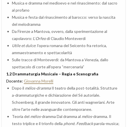
Musica e dramma nel medioevo e nel rinascimento: dal sacro
al profano
Musica e festa dal rinascimento al barocco: verso la nascita
del melodramma
Da Firenze a Mantova, ovvero, dalla sperimentazione al
capolavoro: L’
Orfeo
di Claudio Monteverdi
Utile et dulce
: l’opera romana del Seicento fra retorica,
ammaestramento e spettacolarità
Sulle tracce di Monteverdi: da Mantova a Venezia, dallo
spettacolo di corte all’opera “mercenaria”
1.2 Drammaturgia Musicale – Regia e Scenografia
Docente:
Giovanna Morelli
Dopo il
mélos-dramma
Il teatro della post-totalità. Strutture
a-drammaturgiche e dichiarazione del Sé autoriale.
Schoenberg, il grande innovatore. Gli anti wagneriani. Arte
oltre l'arte nelle avanguardie contemporanee.
Teoria del
mélos
-dramma Dal dramma al
mélos
-dramma. Il
testo triplice e il trionfo della
phonè. Feedback
parola-musica;