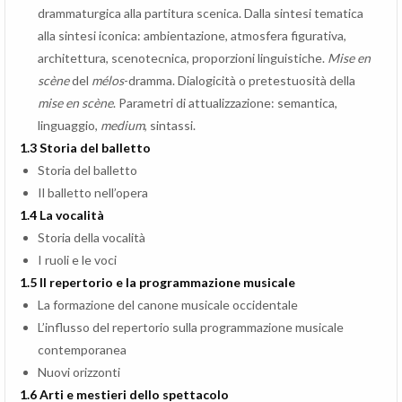
drammaturgica alla partitura scenica. Dalla sintesi tematica
alla sintesi iconica: ambientazione, atmosfera figurativa,
architettura, scenotecnica, proporzioni linguistiche.
Mise en
scène
del
mélos
-dramma. Dialogicità o pretestuosità della
mise en scène
. Parametri di attualizzazione: semantica,
linguaggio,
medium
, sintassi.
1.3 Storia del balletto
Storia del balletto
Il balletto nell’opera
1.4 La vocalità
Storia della vocalità
I ruoli e le voci
1.5 Il repertorio e la programmazione musicale
La formazione del canone musicale occidentale
L’influsso del repertorio sulla programmazione musicale
contemporanea
Nuovi orizzonti
1.6 Arti e mestieri dello spettacolo