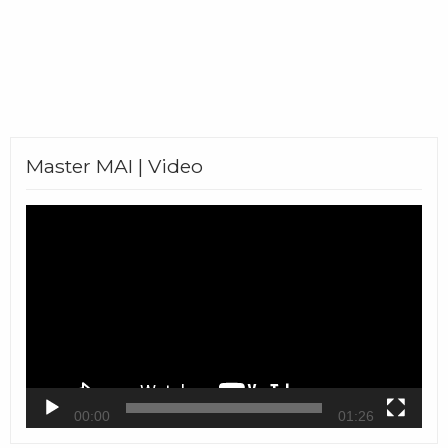
Master MAI | Video
Video
Player
00:00
01:26