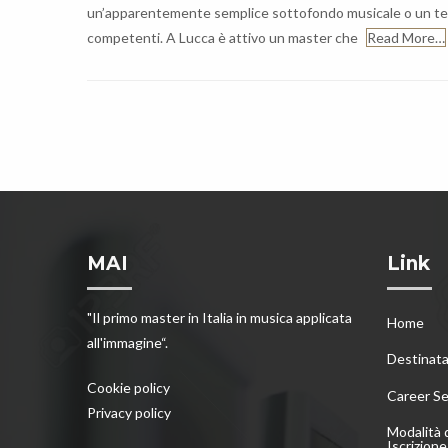
un’apparentemente semplice sottofondo musicale o un tema 
competenti. A Lucca è attivo un master che
Read More…
MAI
Link
"Il primo master in Italia in musica applicata
Home
all'immagine“.
Destinata
Cookie policy
Career Se
Privacy policy
Modalità 
Iscrizione