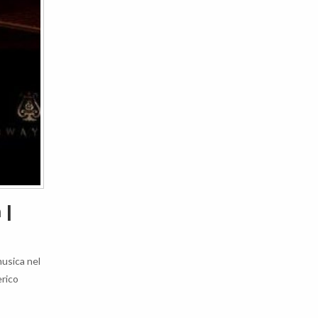
 |
usica nel
erico