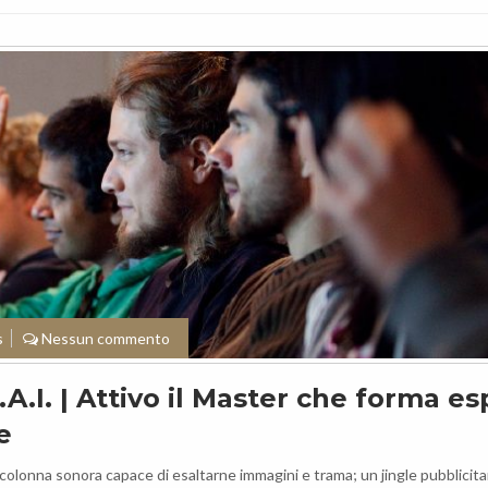
s
Nessun commento
A.I. | Attivo il Master che forma es
e
a colonna sonora capace di esaltarne immagini e trama; un jingle pubblicita