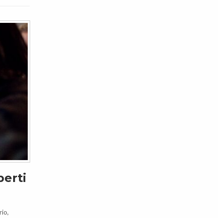
perti
rio,