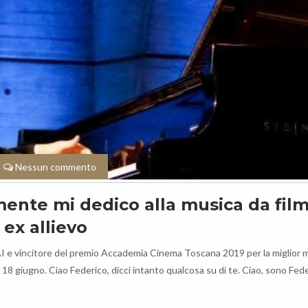
Nessun commento
mente mi dedico alla musica da film
 ex allievo
I e vincitore del premio Accademia Cinema Toscana 2019 per la miglior m
18 giugno. Ciao Federico, dicci intanto qualcosa su di te. Ciao, sono Fed